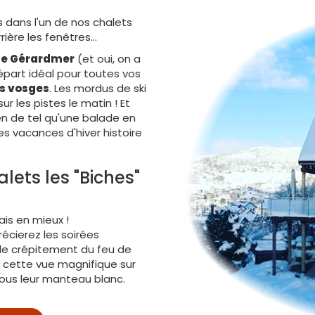
 dans l'un de nos chalets
ière les fenêtres...
 de Gérardmer
(et oui, on a
épart idéal pour toutes vos
es vosges
. Les mordus de ski
ur les pistes le matin ! Et
en de tel qu'une balade en
s vacances d'hiver histoire
lets les "Biches"
is en mieux !
récierez les soirées
 le crépitement du feu de
et cette vue magnifique sur
us leur manteau blanc.