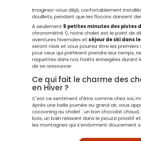
Imaginez-vous déjà, confortablement installés
douillets, pendant que les flocons dansent derr
À seulement
5 petites minutes des pistes
chronométré !), notre chalet est le point de d
aventures hivernales et
séjour de ski dans l
seront ravis et vous pourrez être les premiers s
pour ceux qui préfèrent prendre leur temps, ri
raquettes dans nos forêts enneigées durant le
de se ressourcer.
Ce qui fait le charme des cha
en Hiver ?
C'est ce sentiment d'être comme chez soi, ma
Après une belle journée au grand air, vous app
cocooning au chalet : un bon chocolat chaud,
bois, un bain relaxant dans le jacuzzi privatif 
les montagnes qui s'endorment doucement so